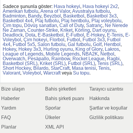
Sadece şununla göster:
Hava hokeyi
,
Hava hokeyi 2x2
,
Amerikan futbolu
,
Arena of Valor
,
Avustralya futbolu
,
Badminton
,
Bandy
,
Beyzbol
,
Basketbol
,
Basketbol 3x3
,
Basketbol 4x4
,
Plaj futbolu
,
Plaj hentbolu
,
Plaj voleybolu
,
Çim topu
,
Dövüş sanatları
,
Call of Duty
,
Satranç
,
Ne Nerede
Ne Zaman
,
Counter-Strike
,
Kriket
,
Körling
,
Dart oyunu
,
Deadlock
,
Dota
,
E-Basketbol
,
E-Futbol
,
E-Hokey
,
E-Tenis
,
E-
Voleybol
,
Çim hokeyi
,
Florbol
,
Futbol
,
Futbol 3x3
,
Futbol
4x4
,
Futbol 5x5
,
Salon futbolu
,
Gal futbolu
,
Golf
,
Hentbol
,
Hokey
,
Hokey 3x3
,
Hurling oyunu
,
King of Glory
,
Lakros
,
League of Legends
,
Mobile Legends
,
NBA2K
,
Netbol
,
Overwatch
,
Pesäpallo
,
Rainbow
,
Rocket League
,
Ragbi
,
Basketbol (SRL)
,
Kriket (SRL)
,
Futbol (SRL)
,
Tenis (SRL)
,
Short Hockey
,
Bilardo
,
StarCraft
,
Masa tenisi
,
Tenis
,
Valorant
,
Voleybol
,
Warcraft
veya
Su topu
.
Bize ulaşın
Bahis şirketleri
Tarayıcı uzantısı
Haberler
Bahis şirketi puanı
Hakkında
Yardım
Sporlar
Şartlar ve koşullar
FAQ
Ülkeler
Gizlilik politikası
Planlar
XML API