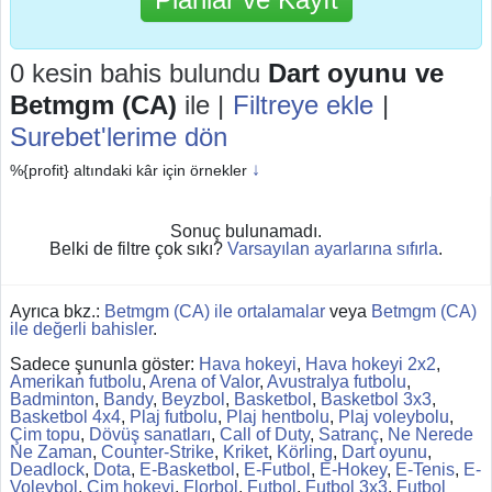
0 kesin bahis bulundu
Dart oyunu ve
Betmgm (CA)
ile |
Filtreye ekle
|
Surebet'lerime dön
↓
%{profit} altındaki kâr için örnekler
Sonuç bulunamadı.
Belki de filtre çok sıkı?
Varsayılan ayarlarına sıfırla
.
Ayrıca bkz.:
Betmgm (CA) ile ortalamalar
veya
Betmgm (CA)
ile değerli bahisler
.
Sadece şununla göster:
Hava hokeyi
,
Hava hokeyi 2x2
,
Amerikan futbolu
,
Arena of Valor
,
Avustralya futbolu
,
Badminton
,
Bandy
,
Beyzbol
,
Basketbol
,
Basketbol 3x3
,
Basketbol 4x4
,
Plaj futbolu
,
Plaj hentbolu
,
Plaj voleybolu
,
Çim topu
,
Dövüş sanatları
,
Call of Duty
,
Satranç
,
Ne Nerede
Ne Zaman
,
Counter-Strike
,
Kriket
,
Körling
,
Dart oyunu
,
Deadlock
,
Dota
,
E-Basketbol
,
E-Futbol
,
E-Hokey
,
E-Tenis
,
E-
Voleybol
,
Çim hokeyi
,
Florbol
,
Futbol
,
Futbol 3x3
,
Futbol